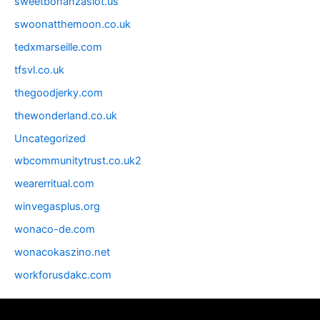
sweetbonanzaslot.us
swoonatthemoon.co.uk
tedxmarseille.com
tfsvl.co.uk
thegoodjerky.com
thewonderland.co.uk
Uncategorized
wbcommunitytrust.co.uk2
wearerritual.com
winvegasplus.org
wonaco-de.com
wonacokaszino.net
workforusdakc.com