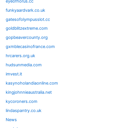
eyeofhorus.cc
funkyaardvark.co.uk
gatesofolympusslot.cc
goldblitzextreme.com
gopbeavercounty.org
gxmblecasinofrance.com
hrcarers.org.uk
hudsunmedia.com
imvest.it
kasynoholandiaonline.com
kingjohnnieaustralia.net
kycoroners.com
lindaspantry.co.uk
News