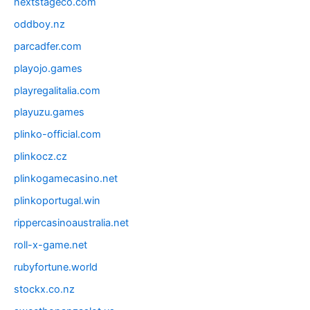
nextstageco.com
oddboy.nz
parcadfer.com
playojo.games
playregalitalia.com
playuzu.games
plinko-official.com
plinkocz.cz
plinkogamecasino.net
plinkoportugal.win
rippercasinoaustralia.net
roll-x-game.net
rubyfortune.world
stockx.co.nz