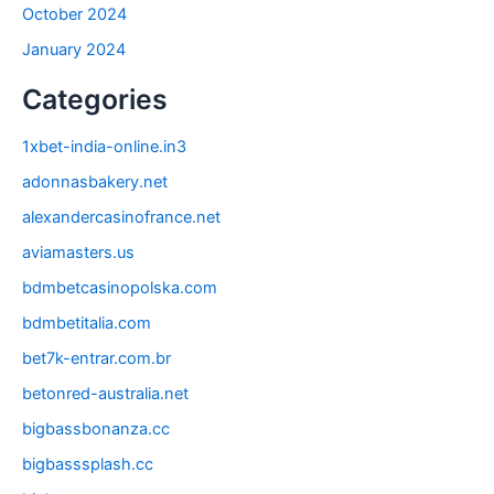
October 2024
January 2024
Categories
1xbet-india-online.in3
adonnasbakery.net
alexandercasinofrance.net
aviamasters.us
bdmbetcasinopolska.com
bdmbetitalia.com
bet7k-entrar.com.br
betonred-australia.net
bigbassbonanza.cc
bigbasssplash.cc