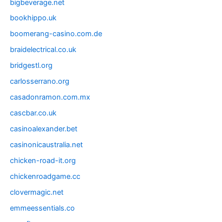
bigbeverage.net
bookhippo.uk
boomerang-casino.com.de
braidelectrical.co.uk
bridgestl.org
carlosserrano.org
casadonramon.com.mx
cascbar.co.uk
casinoalexander.bet
casinonicaustralia.net
chicken-road-it.org
chickenroadgame.cc
clovermagic.net
emmeessentials.co