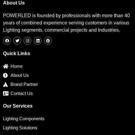
About Us
POWERLED is founded by professionals with more than 40
years of combined experience serving customers in various
Lighting segments, commercial projects and Industries.
F
T
I
L
P
a
w
n
i
i
c
i
s
n
n
e
t
t
k
t
b
t
a
e
e
Quick Links
o
e
g
d
r
o
r
r
i
e
k
a
n
s
Home
m
t
About Us
Brand Partner
Contact Us
Our Services
Lighting Components
Lighting Solutions