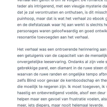
teder als intrigerend, met een vleugje mysterie da
dat je zal verontrusten en onthutsen, is dit misschi
puinhoop, maar dat is wat het verhaal zo ebook gra
en de diefstalzaak waar hij aan werkt is slechts h
personages waren geloofwaardig en goed ontwikk
resonantie toevoegden aan het verhaal.
Het verhaal was een ontroerende herinnering aan 
een getuigenis van de capaciteit van de menselij
onvergetelijke leeservaring. Ondanks al zijn vele 
gebrekkige parel, een diamant in de ruwe steen d
waarvan de ruwe randen en ongelijke tempo afbre
zelfs Blind voor gevaar de kernboodschap en the
die moeilijk te negeren zijn. Ik moet toegeven, ik 
haastig en onbevredigend voelde, alsof een deur te
helpen maar een gevoel van frustratie voelen, al
meer, iets diepers, maar nooit helemaal leverde.