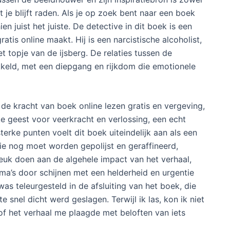
t je blijft raden. Als je op zoek bent naar een boek
en juist het juiste. De detective in dit boek is een
tis online maakt. Hij is een narcistische alcoholist,
et topje van de ijsberg. De relaties tussen de
eld, met een diepgang en rijkdom die emotionele
de kracht van boek online lezen gratis en vergeving,
ke geest voor veerkracht en verlossing, een echt
sterke punten voelt dit boek uiteindelijk aan als een
ie nog moet worden gepolijst en geraffineerd,
uk doen aan de algehele impact van het verhaal,
ma’s door schijnen met een helderheid en urgentie
was teleurgesteld in de afsluiting van het boek, die
 snel dicht werd geslagen. Terwijl ik las, kon ik niet
sof het verhaal me plaagde met beloften van iets