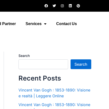
F
T
I
L
P
a
w
n
i
i
c
i
s
n
n
e
t
t
k
t
b
t
a
e
e
o
e
g
d
r
 Partner
Services
Contact Us
o
r
r
i
e
k
a
n
s
m
t
Search
Search
Recent Posts
Vincent Van Gogh : 1853-1890: Visione
e realtà | Leggere Online
Vincent Van Gogh : 1853-1890: Visione