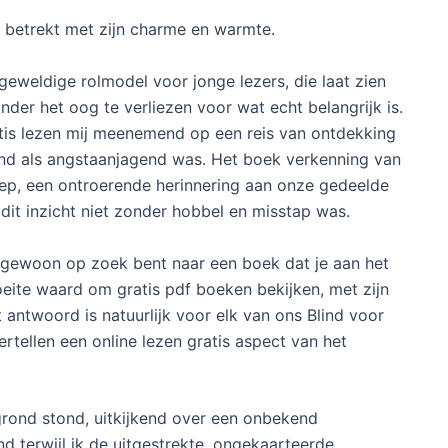
e betrekt met zijn charme en warmte.
geweldige rolmodel voor jonge lezers, die laat zien
onder het oog te verliezen voor wat echt belangrijk is.
atis lezen mij meenemend op een reis van ontdekking
nd als angstaanjagend was. Het boek verkenning van
iep, een ontroerende herinnering aan onze gedeelde
dit inzicht niet zonder hobbel en misstap was.
 gewoon op zoek bent naar een boek dat je aan het
oeite waard om gratis pdf boeken bekijken, met zijn
t antwoord is natuurlijk voor elk van ons Blind voor
ertellen een online lezen gratis aspect van het
grond stond, uitkijkend over een onbekend
d terwijl ik de uitgestrekte, ongekaarteerde