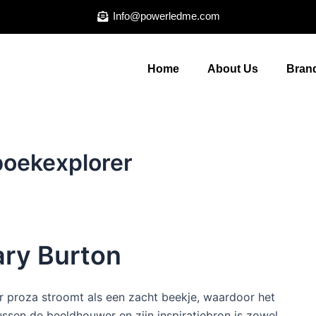
Info@powerledme.com
Home
About Us
Brand
boekexplorer
ary Burton
r proza stroomt als een zacht beekje, waardoor het
ssen de beeldhouwer en zijn inspiratiebron is zowel