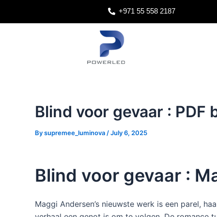
Skip
Post
+971 55 558 2187
to
navigation
content
Blind voor gevaar : PDF 
By
supremee_luminova
/
July 6, 2025
Blind voor gevaar : M
Maggi Andersen’s nieuwste werk is een parel, haa
verhaal een genot is om te volgen. De romance tu