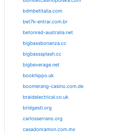
bdmbetcasinopolska.com
bdmbetitalia.com
bet7k-entrar.com.br
betonred-australia.net
bigbassbonanza.cc
bigbasssplash.cc
bigbeverage.net
bookhippo.uk
boomerang-casino.com.de
braidelectrical.co.uk
bridgestl.org
carlosserrano.org
casadonramon.com.mx