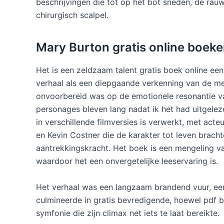
beschrijvingen die tot op het bot sneden, de rau
chirurgisch scalpel.
Mary Burton gratis online boeke
Het is een zeldzaam talent gratis boek online ee
verhaal als een diepgaande verkenning van de mens
onvoorbereid was op de emotionele resonantie va
personages bleven lang nadat ik het had uitgeleze
in verschillende filmversies is verwerkt, met act
en Kevin Costner die de karakter tot leven brachte
aantrekkingskracht. Het boek is een mengeling va
waardoor het een onvergetelijke leeservaring is.
Het verhaal was een langzaam brandend vuur, een 
culmineerde in gratis bevredigende, hoewel pdf 
symfonie die zijn climax net iets te laat bereikte.