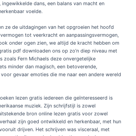
, ingewikkelde dans, een balans van macht en
herkenbaar voelde.
zen ze de uitdagingen van het opgroeien het hoofd
’s vermogen tot veerkracht en aanpassingsvermogen,
 ook onder ogen zien, we altijd de kracht hebben om
 gratis pdf downloaden ons op zo’n diep niveau met
s zoals Fern Michaels deze onvergetelijke
ets minder dan magisch, een betoverende,
 voor gevaar emoties die me naar een andere wereld
boeken lezen gratis iedereen die geïnteresseerd is
kaanse muziek. Zijn schrijfstijl is zowel
uitstekende bron online lezen gratis voor zowel
 verhaal zijn goed ontwikkeld en herkenbaar, met hun
vooruit drijven. Het schrijven was visceraal, met