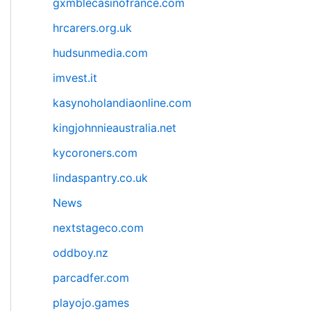
gxmblecasinofrance.com
hrcarers.org.uk
hudsunmedia.com
imvest.it
kasynoholandiaonline.com
kingjohnnieaustralia.net
kycoroners.com
lindaspantry.co.uk
News
nextstageco.com
oddboy.nz
parcadfer.com
playojo.games