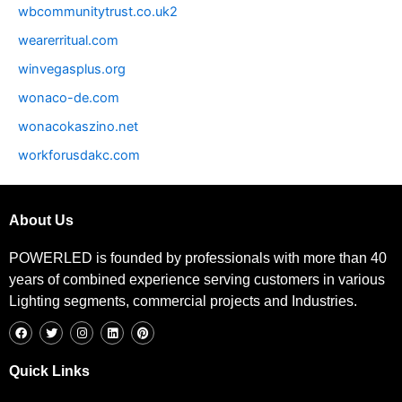
wbcommunitytrust.co.uk2
wearerritual.com
winvegasplus.org
wonaco-de.com
wonacokaszino.net
workforusdakc.com
About Us
POWERLED is founded by professionals with more than 40
years of combined experience serving customers in various
Lighting segments, commercial projects and Industries.
F
T
I
L
P
a
w
n
i
i
c
i
s
n
n
e
t
t
k
t
b
t
a
e
e
Quick Links
o
e
g
d
r
o
r
r
i
e
k
a
n
s