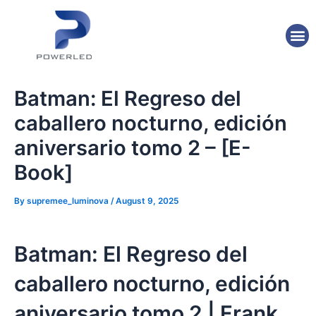
Skip
Post
to
navigation
M
content
Batman: El Regreso del
caballero nocturno, edición
aniversario tomo 2 – [E-
Book]
By
supremee_luminova
/
August 9, 2025
Batman: El Regreso del
caballero nocturno, edición
aniversario tomo 2 | Frank