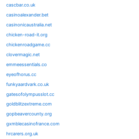
cascbar.co.uk
casinoalexander.bet
casinonicaustralia.net
chicken-road-it.org
chickenroadgame.cc
clovermagic.net
emmeessentials.co
eyeofhorus.cc
funkyaardvark.co.uk
gatesofolympusslot.cc
goldblitzextreme.com
gopbeavercounty.org
gxmblecasinofrance.com
hrcarers.org.uk