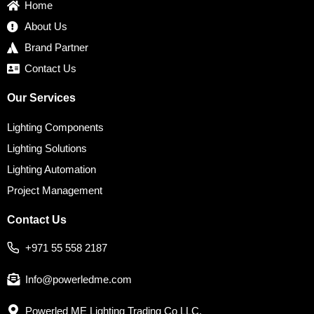
Home
m
t
About Us
Brand Partner
Contact Us
Our Services
Lighting Components
Lighting Solutions
Lighting Automation
Project Management
Contact Us
+971 55 558 2187
Info@powerledme.com
Powerled ME Lighting Trading Co LLC,