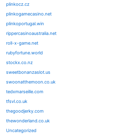
plinkocz.cz
plinkogamecasino.net
plinkoportugal.win
rippercasinoaustralia.net
roll-x-game.net
rubyfortune.world
stockx.co.nz
sweetbonanzaslot.us
swoonatthemoon.co.uk
tedxmarseille.com
tfsvl.co.uk
thegoodjerky.com
thewonderland.co.uk
Uncategorized