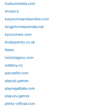
hudsunmedia.com
imvest.it
kasynoholandiaonline.com
kingjohnnieaustralia.net
kycoroners.com
lindaspantry.co.uk
News
nextstageco.com
oddboy.nz
parcadfer.com
playojo.games
playregalitalia.com
playuzu.games
plinko-official.com