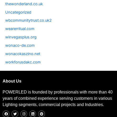
thewonderland.co.uk
Uncategorized
wbcommunitytrust.co.uk2
wearerritual.com
winvegasplus.org
wonaco-de.com
wonacokaszino.net
workforusdakc.com
About Us
POWERLED is founded by professionals with more than 40
years of combined experience serving customers in various
Lighting segments, commercial projects and Industries.
F
T
I
L
P
a
w
n
i
i
c
i
s
n
n