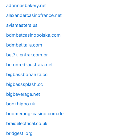
adonnasbakery.net
alexandercasinofrance.net
aviamasters.us
bdmbetcasinopolska.com
bdmbetitalia.com
bet7k-entrar.com.br
betonred-australia.net
bigbassbonanza.cc
bigbasssplash.cc
bigbeverage.net
bookhippo.uk
boomerang-casino.com.de
braidelectrical.co.uk
bridgestl.org