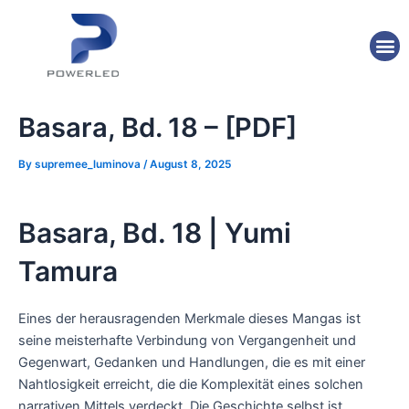
Skip
Post
to
navigation
M
content
Basara, Bd. 18 – [PDF]
By
supremee_luminova
/
August 8, 2025
Basara, Bd. 18 | Yumi
Tamura
Eines der herausragenden Merkmale dieses Mangas ist
seine meisterhafte Verbindung von Vergangenheit und
Gegenwart, Gedanken und Handlungen, die es mit einer
Nahtlosigkeit erreicht, die die Komplexität eines solchen
narrativen Mittels verdeckt. Die Geschichte selbst ist