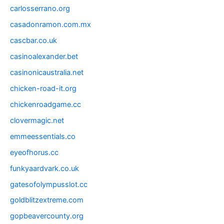
carlosserrano.org
casadonramon.com.mx
cascbar.co.uk
casinoalexander.bet
casinonicaustralia.net
chicken-road-it.org
chickenroadgame.cc
clovermagic.net
emmeessentials.co
eyeofhorus.cc
funkyaardvark.co.uk
gatesofolympusslot.cc
goldblitzextreme.com
gopbeavercounty.org