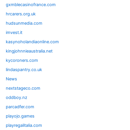
gxmblecasinofrance.com
hrcarers.org.uk
hudsunmedia.com
imvest.it
kasynoholandiaonline.com
kingjohnnieaustralia.net
kycoroners.com
lindaspantry.co.uk
News
nextstageco.com
oddboy.nz
parcadfer.com
playojo.games
playregalitalia.com