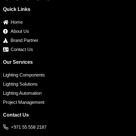
e
t
t
k
t
b
t
a
e
e
Quick Links
o
e
g
d
r
o
r
r
i
e
k
a
n
s
Home
m
t
About Us
Brand Partner
Contact Us
Our Services
Lighting Components
Lighting Solutions
Lighting Automation
Project Management
Contact Us
+971 55 558 2187