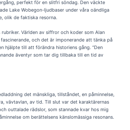
rgång, perfekt för en slitfri söndag. Den väckte
elade Lake Wobegon-ljudbaser under våra oändliga
, olik de faktiska resorna.
 rubriker. Världen av siffror och koder som Alan
 en fascinerande, och det är imponerande att tänka på
hjälpte till att förändra historiens gång. “Den
ande äventyr som tar dig tillbaka till en tid av
edladdning det mänskliga, tillståndet, en påminnelse,
ora, vävtavlan, av tid. Till slut var det karaktärernas
 och outtalade rädslor, som stannade kvar hos mig
e påminnelse om berättelsens känslomässiga resonans.