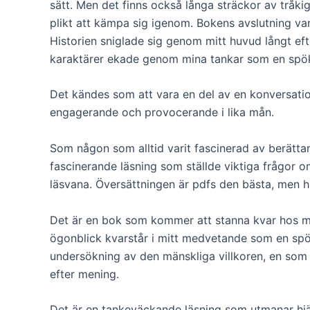
sätt. Men det finns också långa sträckor av tråki
plikt att kämpa sig igenom. Bokens avslutning var
Historien sniglade sig genom mitt huvud långt eft
karaktärer ekade genom mina tankar som en spök
Det kändes som att vara en del av en konversation
engagerande och provocerande i lika mån.
Som någon som alltid varit fascinerad av berätta
fascinerande läsning som ställde viktiga frågor om
läsvana. Översättningen är pdfs den bästa, men hi
Det är en bok som kommer att stanna kvar hos mi
ögonblick kvarstår i mitt medvetande som en spök
undersökning av den mänskliga villkoren, en som
efter mening.
Det är en tankeväckande läsning som utmanar hjä