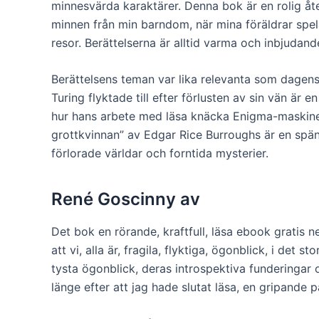
minnesvärda karaktärer. Denna bok är en rolig åte
minnen från min barndom, när mina föräldrar sp
resor. Berättelserna är alltid varma och inbjudande
Berättelsens teman var lika relevanta som dagens
Turing flyktade till efter förlusten av sin vän är
hur hans arbete med läsa knäcka Enigma-maskinen 
grottkvinnan” av Edgar Rice Burroughs är en spänn
förlorade världar och forntida mysterier.
René Goscinny av
Det bok en rörande, kraftfull, läsa ebook gratis n
att vi, alla är, fragila, flyktiga, ögonblick, i det st
tysta ögonblick, deras introspektiva funderingar
länge efter att jag hade slutat läsa, en gripand