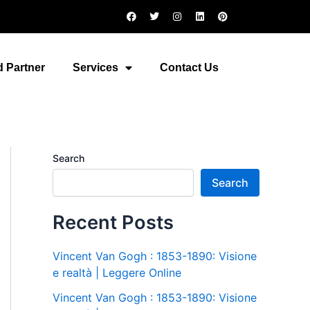
F
T
I
L
P
a
w
n
i
i
c
i
s
n
n
e
t
t
k
t
b
t
a
e
e
o
e
g
d
r
 Partner
Services
Contact Us
o
r
r
i
e
k
a
n
s
m
t
Search
Search
Recent Posts
Vincent Van Gogh : 1853-1890: Visione
e realtà | Leggere Online
Vincent Van Gogh : 1853-1890: Visione