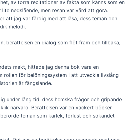
ghet, av torra recitationer av fakta som känns som en
 lite nedslående, men resan var värd att göra.
er att jag var färdig med att läsa, dess teman och
lik melodi.
, berättelsen en dialog som flöt fram och tillbaka,
ndets makt, hittade jag denna bok vara en
 rollen för belöningssystem i att utveckla livslång
storien är fängslande.
g under lång tid, dess hemska frågor och gripande
lik närvaro. Berättelsen var en vackert böcker
 berörde teman som kärlek, förlust och sökandet
rtat. Det var en berättelse som resonade med mig,