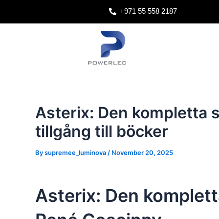
Skip
Post
+971 55 558 2187
to
navigation
content
Asterix: Den kompletta 
tillgång till böcker
By
supremee_luminova
/
November 20, 2025
Asterix: Den komplet