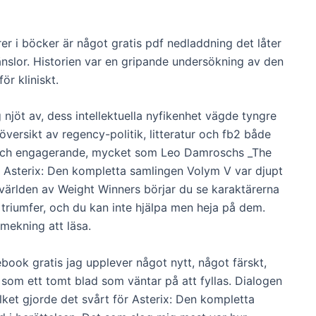
r i böcker är något gratis pdf nedladdning det låter
änslor. Historien var en gripande undersökning av den
ör kliniskt.
njöt av, dess intellektuella nyfikenhet vägde tyngre
versikt av regency-politik, litteratur och fb2 både
ig och engagerande, mycket som Leo Damroschs _The
b Asterix: Den kompletta samlingen Volym V var djupt
i världen av Weight Winners börjar du se karaktärerna
triumfer, och du kan inte hjälpa men heja på dem.
mekning att läsa.
book gratis jag upplever något nytt, något färskt,
 som ett tomt blad som väntar på att fyllas. Dialogen
ilket gjorde det svårt för Asterix: Den kompletta