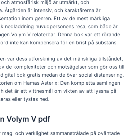
 och atmosfärisk miljö är utmärkt, och
 Åtgärden är intensiv, och karaktärerna är
resentation inom genren. Ett av de mest märkliga
bok nedladdning huvudpersonens resa, som både är
ngen Volym V relaterbar. Denna bok var ett rörande
ord inte kan kompensera för en brist på substans.
 var dess utforskning av det mänskliga tillståndet,
v de komplexiteter och motsägelser som gör oss till
 digital bok gratis medan de övar social distansering.
storien om Hamas Asterix: Den kompletta samlingen
ch det är ett vittnesmål om vikten av att lyssna på
ras eller tystas ned.
en Volym V pdf
där magi och verklighet sammanstrålade på oväntade