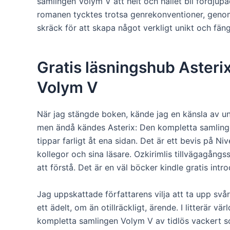
samlingen Volym V att helt och hållet bli fördjup
romanen tycktes trotsa genrekonventioner, genom 
skräck för att skapa något verkligt unikt och fän
Gratis läsningshub Asteri
Volym V
När jag stängde boken, kände jag en känsla av u
men ändå kändes Asterix: Den kompletta samling
tippar farligt åt ena sidan. Det är ett bevis på Ni
kollegor och sina läsare. Ozkirimlis tillvägagångss
att förstå. Det är en väl böcker kindle gratis intro
Jag uppskattade författarens vilja att ta upp sv
ett ädelt, om än otillräckligt, ärende. I litterär 
kompletta samlingen Volym V av tidlös vackert 