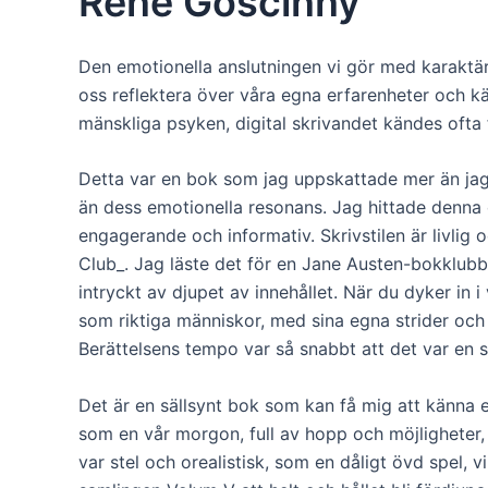
René Goscinny
Den emotionella anslutningen vi gör med karaktäre
oss reflektera över våra egna erfarenheter och k
mänskliga psyken, digital skrivandet kändes ofta f
Detta var en bok som jag uppskattade mer än jag 
än dess emotionella resonans. Jag hittade denna ö
engagerande och informativ. Skrivstilen är livl
Club_. Jag läste det för en Jane Austen-bokklub
intryckt av djupet av innehållet. När du dyker in 
som riktiga människor, med sina egna strider och 
Berättelsens tempo var så snabbt att det var en s
Det är en sällsynt bok som kan få mig att känna e
som en vår morgon, full av hopp och möjligheter,
var stel och orealistisk, som en dåligt övd spel, v