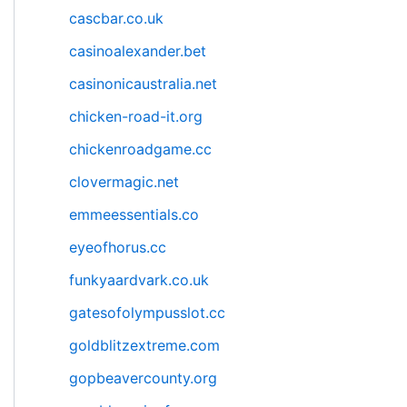
cascbar.co.uk
casinoalexander.bet
casinonicaustralia.net
chicken-road-it.org
chickenroadgame.cc
clovermagic.net
emmeessentials.co
eyeofhorus.cc
funkyaardvark.co.uk
gatesofolympusslot.cc
goldblitzextreme.com
gopbeavercounty.org