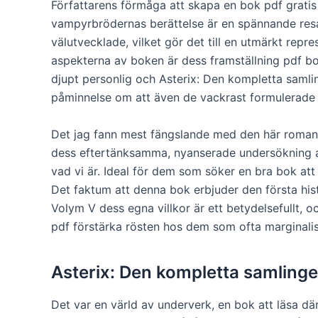
Författarens förmåga att skapa en bok pdf gratis
vampyrbrödernas berättelse är en spännande resa.
välutvecklade, vilket gör det till en utmärkt rep
aspekterna av boken är dess framställning pdf 
djupt personlig och Asterix: Den kompletta samli
påminnelse om att även de vackrast formulerade 
Det jag fann mest fängslande med den här romanen
dess eftertänksamma, nyanserade undersökning a
vad vi är. Ideal för dem som söker en bra bok att
Det faktum att denna bok erbjuder den första hi
Volym V dess egna villkor är ett betydelsefullt, o
pdf förstärka rösten hos dem som ofta marginalise
Asterix: Den kompletta samling
Det var en värld av underverk, en bok att läsa 