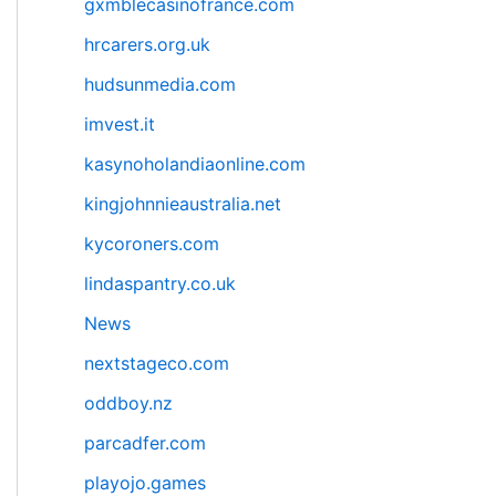
gxmblecasinofrance.com
hrcarers.org.uk
hudsunmedia.com
imvest.it
kasynoholandiaonline.com
kingjohnnieaustralia.net
kycoroners.com
lindaspantry.co.uk
News
nextstageco.com
oddboy.nz
parcadfer.com
playojo.games