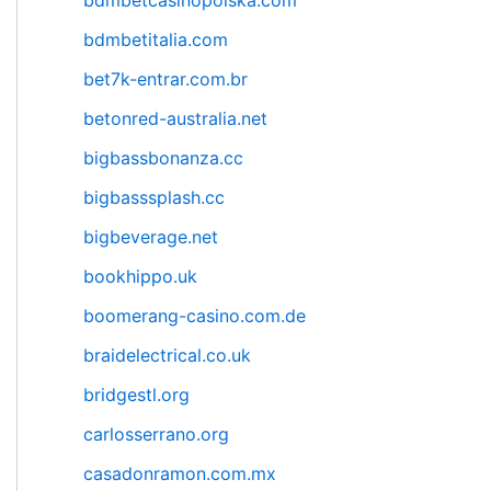
bdmbetcasinopolska.com
bdmbetitalia.com
bet7k-entrar.com.br
betonred-australia.net
bigbassbonanza.cc
bigbasssplash.cc
bigbeverage.net
bookhippo.uk
boomerang-casino.com.de
braidelectrical.co.uk
bridgestl.org
carlosserrano.org
casadonramon.com.mx