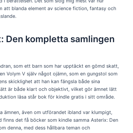
ad i berättelsen. Det som slog mig mest var hur
att blanda element av science fiction, fantasy och
gslande.
x: Den kompletta samlingen
ndran, som ett barn som har upptäckt en gömd skatt,
en Volym V själv något ojämn, som en gungstol som
vens skicklighet att han kan fängsla både sina
ätt är både klart och objektivt, vilket gör ämnet lätt
duktion läsa står bok för kindle gratis i sitt område.
åra ämnen, även om utförandet ibland var klumpigt,
värld finns det få böcker som kindle samma Asterix: Den
som denna, med dess hållbara teman och