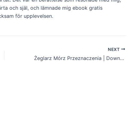
järta och själ, och lämnade mig ebook gratis
acksam för upplevelsen.
NEXT
Żeglarz Mórz Przeznaczenia | Download Book