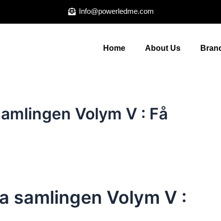
Info@powerledme.com
Home
About Us
Brand
samlingen Volym V : Få
ta samlingen Volym V :