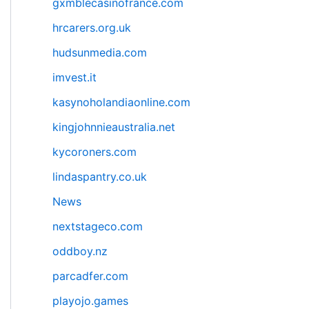
gxmblecasinofrance.com
hrcarers.org.uk
hudsunmedia.com
imvest.it
kasynoholandiaonline.com
kingjohnnieaustralia.net
kycoroners.com
lindaspantry.co.uk
News
nextstageco.com
oddboy.nz
parcadfer.com
playojo.games