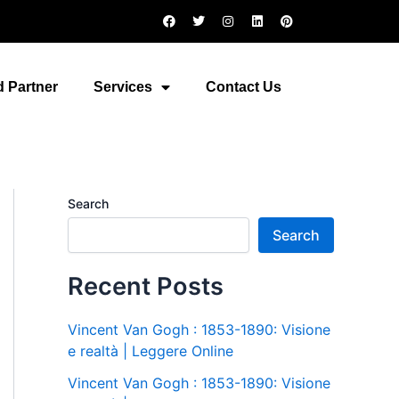
F
T
I
L
P
a
w
n
i
i
c
i
s
n
n
e
t
t
k
t
b
t
a
e
e
o
e
g
d
r
 Partner
Services
Contact Us
o
r
r
i
e
k
a
n
s
m
t
Search
Search
Recent Posts
Vincent Van Gogh : 1853-1890: Visione
e realtà | Leggere Online
Vincent Van Gogh : 1853-1890: Visione