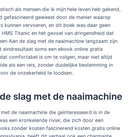
tisch als mensen die ik mijn hele leven heb gekend,
ijd gefascineerd geweest door de manier waarop
ats kunnen vervoeren, en dit boek was daar geen
e HMS Titanic en het gevoel van dringendheid dat
s een Aan de slag met de naaimachine langzaam zijn
t eindresultaat soms een ebook online gratis
at comfortabel is om te volgen, maar niet altijd
lde als een reis, zonder duidelijke bestemming in
door de onzekerheid te loodsen.
 de slag met de naaimachine
 met de naaimachine die geïnteresseerd is in de
as een kronkelende rivier, die zich door een
oks zonder kosten fascinerend kosten gratis online
nnsylvania, heeft dit verhaal ook een charmante