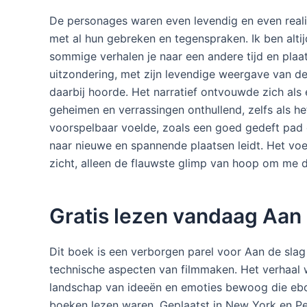
De personages waren even levendig en even realis
met al hun gebreken en tegenspraken. Ik ben alt
sommige verhalen je naar een andere tijd en pla
uitzondering, met zijn levendige weergave van d
daarbij hoorde. Het narratief ontvouwde zich al
geheimen en verrassingen onthullend, zelfs als he
voorspelbaar voelde, zoals een goed gedeft pad d
naar nieuwe en spannende plaatsen leidt. Het voe
zicht, alleen de flauwste glimp van hoop om me 
Gratis lezen vandaag Aan
Dit boek is een verborgen parel voor Aan de slag
technische aspecten van filmmaken. Het verhaal w
landschap van ideeën en emoties bewoog die ebo
boeken lezen waren. Geplaatst in New York en Pe