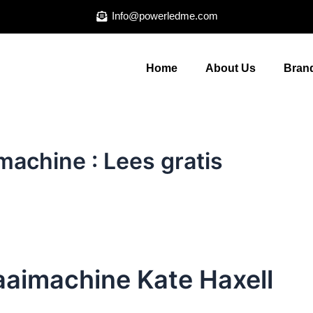
Info@powerledme.com
Home
About Us
Brand
machine : Lees gratis
aaimachine Kate Haxell