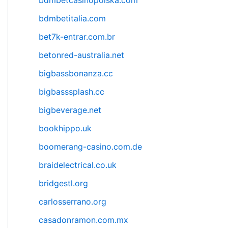
bdmbetcasinopolska.com
bdmbetitalia.com
bet7k-entrar.com.br
betonred-australia.net
bigbassbonanza.cc
bigbasssplash.cc
bigbeverage.net
bookhippo.uk
boomerang-casino.com.de
braidelectrical.co.uk
bridgestl.org
carlosserrano.org
casadonramon.com.mx