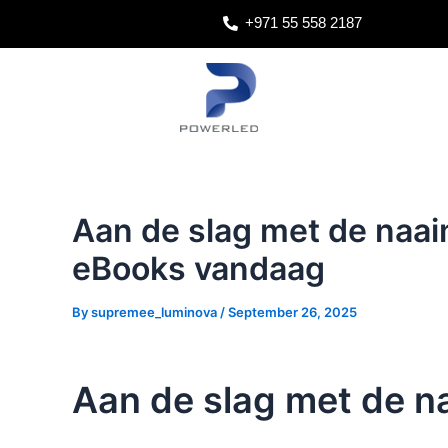
Skip
Post
+971 55 558 2187
to
navigation
content
Aan de slag met de naai
eBooks vandaag
By
supremee_luminova
/
September 26, 2025
Aan de slag met de n