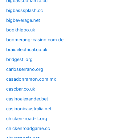
bigbassbonanza.cc
bigbasssplash.cc
bigbeverage.net
bookhippo.uk
boomerang-casino.com.de
braidelectrical.co.uk
bridgestl.org
carlosserrano.org
casadonramon.com.mx
cascbar.co.uk
casinoalexander.bet
casinonicaustralia.net
chicken-road-it.org
chickenroadgame.cc