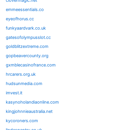
clovermagic.net
emmeessentials.co
eyeofhorus.cc
funkyaardvark.co.uk
gatesofolympusslot.cc
goldblitzextreme.com
gopbeavercounty.org
gxmblecasinofrance.com
hrcarers.org.uk
hudsunmedia.com
imvest.it
kasynoholandiaonline.com
kingjohnnieaustralia.net
kycoroners.com
lindaspantry.co.uk