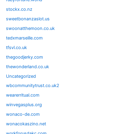
stockx.co.nz
sweetbonanzaslot.us
swoonatthemoon.co.uk
tedxmarseille.com
tfsvl.co.uk
thegoodjerky.com
thewonderland.co.uk
Uncategorized
wbcommunitytrust.co.uk2
wearerritual.com
winvegasplus.org
wonaco-de.com
wonacokaszino.net
workforusdakc.com