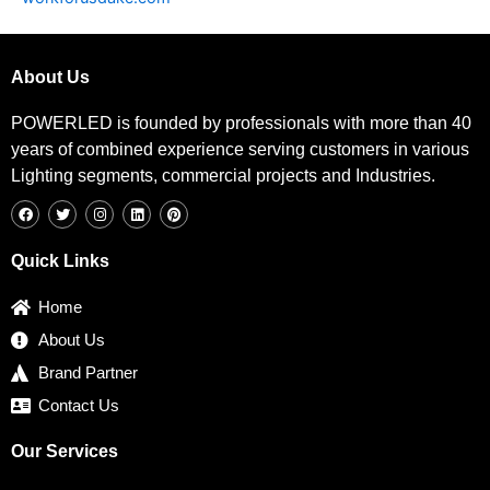
About Us
POWERLED is founded by professionals with more than 40
years of combined experience serving customers in various
Lighting segments, commercial projects and Industries.
F
T
I
L
P
a
w
n
i
i
c
i
s
n
n
e
t
t
k
t
b
t
a
e
e
Quick Links
o
e
g
d
r
o
r
r
i
e
k
a
n
s
Home
m
t
About Us
Brand Partner
Contact Us
Our Services