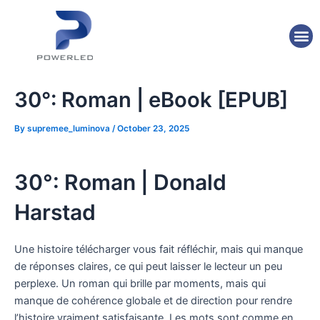
Skip
Post
to
navigation
M
content
30°: Roman | eBook [EPUB]
By
supremee_luminova
/
October 23, 2025
30°: Roman | Donald
Harstad
Une histoire télécharger vous fait réfléchir, mais qui manque
de réponses claires, ce qui peut laisser le lecteur un peu
perplexe. Un roman qui brille par moments, mais qui
manque de cohérence globale et de direction pour rendre
l’histoire vraiment satisfaisante. Les mots sont comme en