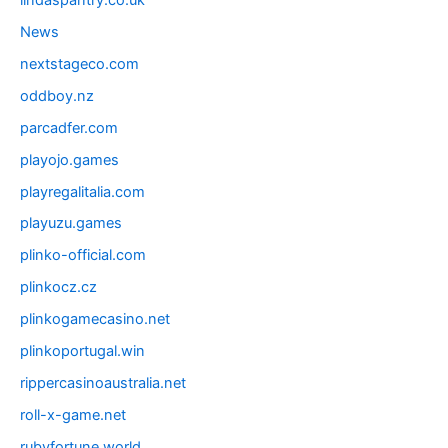
News
nextstageco.com
oddboy.nz
parcadfer.com
playojo.games
playregalitalia.com
playuzu.games
plinko-official.com
plinkocz.cz
plinkogamecasino.net
plinkoportugal.win
rippercasinoaustralia.net
roll-x-game.net
rubyfortune.world