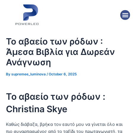
Skip
Post
to
navigation
M
content
Το αβαείο των ρόδων :
Άμεσα Βιβλία για Δωρεάν
Ανάγνωση
By
supremee_luminova
/
October 6, 2025
Το αβαείο των ρόδων :
Christina Skye
Καθώς διάβαζα, βρήκα τον εαυτό μου να γίνεται όλο και
πιο συναρπασμένος από το ταξίδι του πρωταγωνιστή, τα