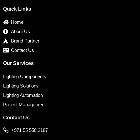
e
t
t
k
t
b
t
a
e
e
Quick Links
o
e
g
d
r
o
r
r
i
e
k
a
n
s
Home
m
t
About Us
Brand Partner
Contact Us
Our Services
Lighting Components
Lighting Solutions
Lighting Automation
Project Management
Contact Us
+971 55 558 2187