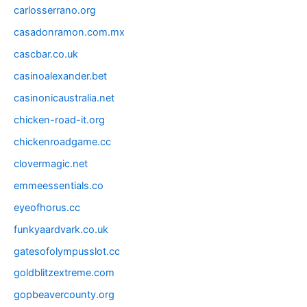
carlosserrano.org
casadonramon.com.mx
cascbar.co.uk
casinoalexander.bet
casinonicaustralia.net
chicken-road-it.org
chickenroadgame.cc
clovermagic.net
emmeessentials.co
eyeofhorus.cc
funkyaardvark.co.uk
gatesofolympusslot.cc
goldblitzextreme.com
gopbeavercounty.org