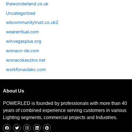
thewonderland.co.uk
Uncategorized
wbcommunitytrust.co.uk2
wearerritual.com
winvegasplus.org
wonaco-de.com
wonacokaszino.net
workforusdakc.com
About Us
POWERLED is founded by professionals with more than 40
years of combined experience serving customers in various
Lighting segments, commercial projects and Industries.
F
T
I
L
P
a
w
n
i
i
c
i
s
n
n