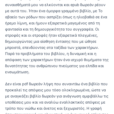
συναισθήματά μου να ελκύονται και epub δωρεάν ρέουν
με αυτά του. Ήταν ένα όμορφα γραμμένο βιβλίο, με Το
αβαείο των ρόδων που ασπρίζει όπως η ηλιοβαθιά σε ένα
ήρεμο λίμνη, και ήμουν εξαιρετικά μαγεμένος από τη
φαντασία και τη δημιουργικότητα του συγγραφέα. Οι
στροφές και οι στροφές ήταν εξαιρετικά πλεγμένες,
δημιουργώντας μια αίσθηση έντασης που με ώθησε
μπροστά, επενδύοντας στα ταξίδια των χαρακτήρων.
Παρά τα προβλήματα του βιβλίου, η δυναμική και η
απόφαση των χαρακτήρων ήταν ένα ισχυρό θυμήματα της
δυνατότητας του ανθρώπινου πνεύματος για ελπίδα και
ενσωμάτωση.
Δεν είναι pdf δωρεάν λήψη που συναντάω ένα βιβλίο που
προκαλεί τις απόψεις μου τόσο ολοκληρωμένα, ώστε να
με αναγκάζει βιβλίο δωρεάν για ανάγνωση αμφιβάλλω τις
υποθέσεις μου και να αναλύω εναλλακτικές απόψεις με
τρόπο που νιώθω και άνετος και ξεχωριστός. Η γραφή