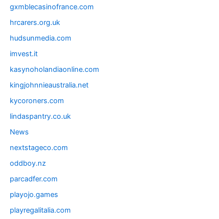
gxmblecasinofrance.com
hrcarers.org.uk
hudsunmedia.com
imvest.it
kasynoholandiaonline.com
kingjohnnieaustralia.net
kycoroners.com
lindaspantry.co.uk
News
nextstageco.com
oddboy.nz
parcadfer.com
playojo.games
playregalitalia.com