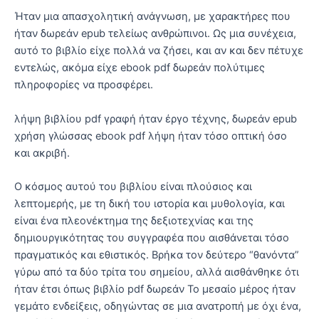
Ήταν μια απασχολητική ανάγνωση, με χαρακτήρες που
ήταν δωρεάν epub τελείως ανθρώπινοι. Ως μια συνέχεια,
αυτό το βιβλίο είχε πολλά να ζήσει, και αν και δεν πέτυχε
εντελώς, ακόμα είχε ebook pdf δωρεάν πολύτιμες
πληροφορίες να προσφέρει.
λήψη βιβλίου pdf γραφή ήταν έργο τέχνης, δωρεάν epub
χρήση γλώσσας ebook pdf λήψη ήταν τόσο οπτική όσο
και ακριβή.
Ο κόσμος αυτού του βιβλίου είναι πλούσιος και
λεπτομερής, με τη δική του ιστορία και μυθολογία, και
είναι ένα πλεονέκτημα της δεξιοτεχνίας και της
δημιουργικότητας του συγγραφέα που αισθάνεται τόσο
πραγματικός και εθιστικός. Βρήκα τον δεύτερο “θανόντα”
γύρω από τα δύο τρίτα του σημείου, αλλά αισθάνθηκε ότι
ήταν έτσι όπως βιβλίο pdf δωρεάν Το μεσαίο μέρος ήταν
γεμάτο ενδείξεις, οδηγώντας σε μια ανατροπή με όχι ένα,