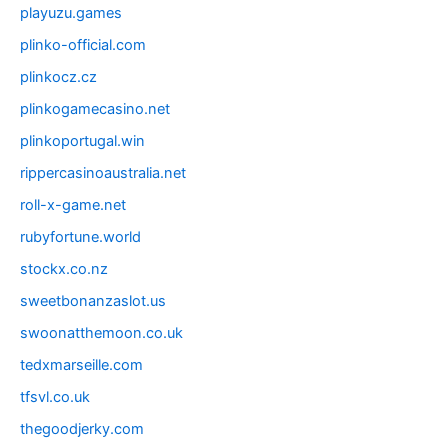
playuzu.games
plinko-official.com
plinkocz.cz
plinkogamecasino.net
plinkoportugal.win
rippercasinoaustralia.net
roll-x-game.net
rubyfortune.world
stockx.co.nz
sweetbonanzaslot.us
swoonatthemoon.co.uk
tedxmarseille.com
tfsvl.co.uk
thegoodjerky.com