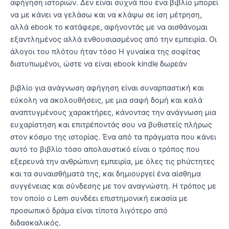
αφήγηση ιστοριών. Δεν είναι συχνά που ένα βιβλίο μπορεί
να με κάνει να γελάσω και να κλάψω σε ίση μέτρηση,
αλλά ebook το κατάφερε, αφήνοντάς με να αισθάνομαι
εξαντλημένος αλλά ενθουσιασμένος από την εμπειρία. Οι
άλογοι του πλότου ήταν τόσο Η γυναίκα της σοφίτας
διατυπωμένοι, ώστε να είναι ebook kindle δωρεάν
βιβλίο για ανάγνωση αφήγηση είναι συναρπαστική και
εύκολη να ακολουθήσεις, με μια σαφή δομή και καλά
αναπτυγμένους χαρακτήρες, κάνοντας την ανάγνωση μια
ευχαρίστηση και επιτρέποντάς σου να βυθιστείς πλήρως
στον κόσμο της ιστορίας. Ένα από τα πράγματα που κάνει
αυτό το βιβλίο τόσο απολαυστικό είναι ο τρόπος που
εξερευνά την ανθρώπινη εμπειρία, με όλες τις phứcτητες
και τα συναισθήματά της, και δημιουργεί ένα αίσθημα
συγγένειας και σύνδεσης με τον αναγνώστη. Η τρόπος με
τον οποίο ο Lem συνδέει επιστημονική εικασία με
προσωπικό δράμα είναι τίποτα λιγότερο από
διδασκαλικός.