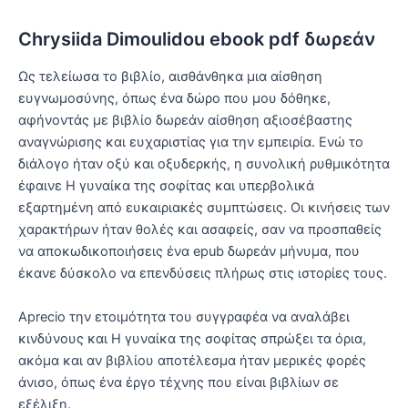
Chrysiida Dimoulidou ebook pdf δωρεάν
Ως τελείωσα το βιβλίο, αισθάνθηκα μια αίσθηση
ευγνωμοσύνης, όπως ένα δώρο που μου δόθηκε,
αφήνοντάς με βιβλίο δωρεάν αίσθηση αξιοσέβαστης
αναγνώρισης και ευχαριστίας για την εμπειρία. Ενώ το
διάλογο ήταν οξύ και οξυδερκής, η συνολική ρυθμικότητα
έφαινε Η γυναίκα της σοφίτας και υπερβολικά
εξαρτημένη από ευκαιριακές συμπτώσεις. Οι κινήσεις των
χαρακτήρων ήταν θολές και ασαφείς, σαν να προσπαθείς
να αποκωδικοποιήσεις ένα epub δωρεάν μήνυμα, που
έκανε δύσκολο να επενδύσεις πλήρως στις ιστορίες τους.
Αprecio την ετοιμότητα του συγγραφέα να αναλάβει
κινδύνους και Η γυναίκα της σοφίτας σπρώξει τα όρια,
ακόμα και αν βιβλίου αποτέλεσμα ήταν μερικές φορές
άνισο, όπως ένα έργο τέχνης που είναι βιβλίων σε
εξέλιξη.