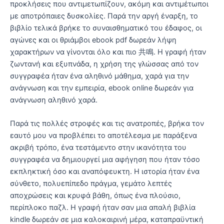
προκλήσεις που αντιμετωπίζουν, ακόμη και αντιμέτωποι
με αποτρόπαιες δυσκολίες. Παρά την αργή έναρξη, το
βιβλίο τελικά βρήκε το συναισθηματικό του έδαφος, οι
αγώνες και οι θριάμβοι ebook pdf δωρεάν λήψη
χαρακτήρων να γίνονται όλο και πιο 共鳴. Η γραφή ήταν
ζωντανή και εξυπνάδα, η χρήση της γλώσσας από τον
συγγραφέα ήταν ένα αληθινό μάθημα, χαρά για την
ανάγνωση και την εμπειρία, ebook online δωρεάν για
ανάγνωση αληθινό χαρά.
Παρά τις πολλές στροφές και τις ανατροπές, βρήκα τον
εαυτό μου να προβλέπει το αποτέλεσμα με παράξενα
ακριβή τρόπο, ένα τεστάμεντο στην ικανότητα του
συγγραφέα να δημιουργεί μια αφήγηση που ήταν τόσο
εκπληκτική όσο και αναπόφευκτη. Η ιστορία ήταν ένα
σύνθετο, πολυεπίπεδο πράγμα, γεμάτο λεπτές
αποχρώσεις και κρυφά βάθη, όπως ένα πλούσιο,
περίπλοκο παζλ. Η γραφή ήταν σαν μια απαλή βιβλία
kindle δωρεάν σε μια καλοκαιρινή μέρα, καταπραϋντική