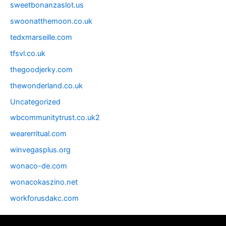
sweetbonanzaslot.us
swoonatthemoon.co.uk
tedxmarseille.com
tfsvl.co.uk
thegoodjerky.com
thewonderland.co.uk
Uncategorized
wbcommunitytrust.co.uk2
wearerritual.com
winvegasplus.org
wonaco-de.com
wonacokaszino.net
workforusdakc.com