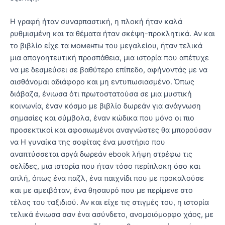
Η γραφή ήταν συναρπαστική, η πλοκή ήταν καλά
ρυθμισμένη και τα θέματα ήταν σκέψη-προκλητικά. Αν και
το βιβλίο είχε τα моменты του μεγαλείου, ήταν τελικά
μια απογοητευτική προσπάθεια, μια ιστορία που απέτυχε
να με δεσμεύσει σε βαθύτερο επίπεδο, αφήνοντάς με να
αισθάνομαι αδιάφορο και μη εντυπωσιασμένο. Όπως
διάβαζα, ένιωσα ότι πρωτοστατούσα σε μια μυστική
κοινωνία, έναν κόσμο με βιβλίο δωρεάν για ανάγνωση
σημασίες και σύμβολα, έναν κώδικα που μόνο οι πιο
προσεκτικοί και αφοσιωμένοι αναγνώστες θα μπορούσαν
να Η γυναίκα της σοφίτας ένα μυστήριο που
αναπτύσσεται αργά δωρεάν ebook λήψη στρέφω τις
σελίδες, μια ιστορία που ήταν τόσο περίπλοκη όσο και
απλή, όπως ένα παζλ, ένα παιχνίδι που με προκαλούσε
και με αμειβόταν, ένα θησαυρό που με περίμενε στο
τέλος του ταξιδιού. Αν και είχε τις στιγμές του, η ιστορία
τελικά ένιωσα σαν ένα ασύνδετο, ανομοιόμορφο χάος, με