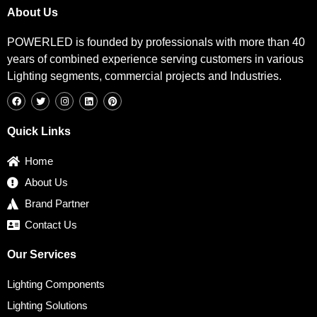
About Us
POWERLED is founded by professionals with more than 40
years of combined experience serving customers in various
Lighting segments, commercial projects and Industries.
F
T
I
L
P
a
w
n
i
i
c
i
s
n
n
e
t
t
k
t
b
t
a
e
e
Quick Links
o
e
g
d
r
o
r
r
i
e
k
a
n
s
Home
m
t
About Us
Brand Partner
Contact Us
Our Services
Lighting Components
Lighting Solutions