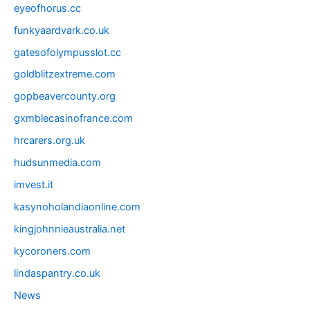
eyeofhorus.cc
funkyaardvark.co.uk
gatesofolympusslot.cc
goldblitzextreme.com
gopbeavercounty.org
gxmblecasinofrance.com
hrcarers.org.uk
hudsunmedia.com
imvest.it
kasynoholandiaonline.com
kingjohnnieaustralia.net
kycoroners.com
lindaspantry.co.uk
News